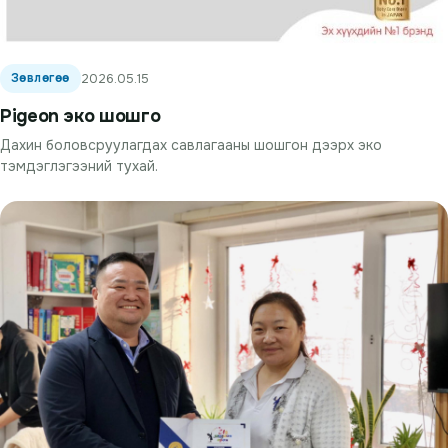
Зөвлөгөө
2026.05.15
Pigeon эко шошго
Дахин боловсруулагдах савлагааны шошгон дээрх эко
тэмдэглэгээний тухай.