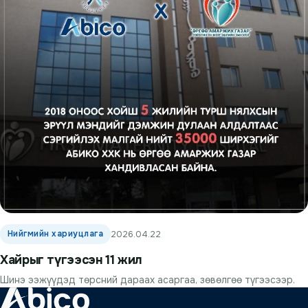
Нийгмийн хариуцлага
2026.04.22
Хайрыг түгээсэн 11 жил
Шинэ ээжүүдэд төрсний дараах асаргаа, зөвөлгөө түгээсээр.