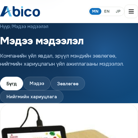
MN
EN
JP
Нүүр
/
Мэдээ мэдээлэл
Мэдээ мэдээлэл
Компанийн үйл явдал, эрүүл мэндийн зөвлөгөө,
нийгмийн хариуцлагын үйл ажиллагааны мэдээлэл.
Мэдээ
Бүгд
Зөвлөгөө
Нийгмийн хариуцлага