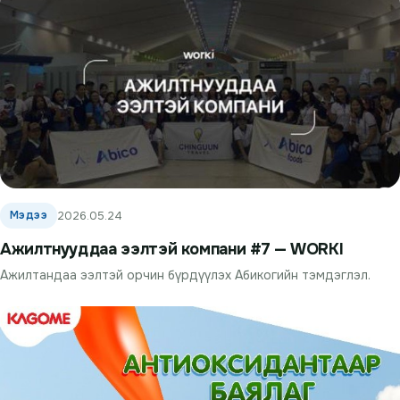
Мэдээ
2026.05.24
Ажилтнууддаа ээлтэй компани #7 — WORKI
Ажилтандаа ээлтэй орчин бүрдүүлэх Абикогийн тэмдэглэл.