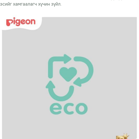
эсийг хамгаалагч хүчин зүйл.