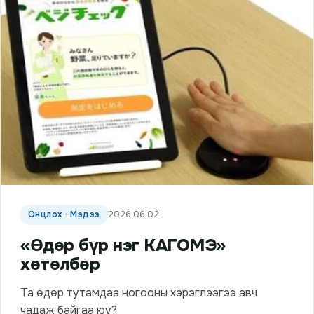
Онцлох · Мэдээ
2026.06.02
«Өдөр бүр нэг КАГОМЭ»
хөтөлбөр
Та өдөр тутамдаа ногооны хэрэглээгээ авч
чадаж байгаа юу?