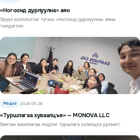
«Ногоонд дурлуулна» аян
Эрүүл хооллолтыг түгээх «Ногоонд дурлуулна» аяны
тэмдэглэл.
Мэдээ
2026.05.26
«Туршлагаа хуваалцъя» — MONOVA LLC
Хамтын ажиллагаа, мэдлэг туршлага солилцох уулзалт.