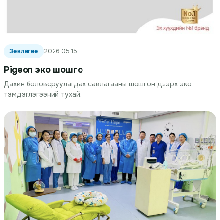
Зөвлөгөө
2026.05.15
Pigeon эко шошго
Дахин боловсруулагдах савлагааны шошгон дээрх эко
тэмдэглэгээний тухай.