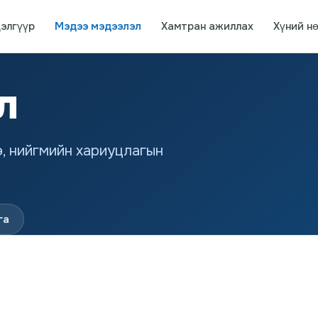
элгүүр
Мэдээ мэдээлэл
Хамтран ажиллах
Хүний н
л
ө, нийгмийн хариуцлагын
га