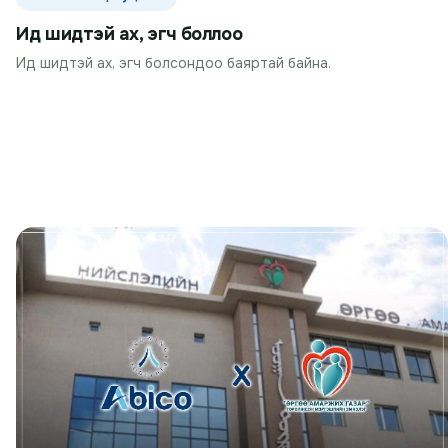
Ид шидтэй ах, эгч боллоо
Ид шидтэй ах, эгч болсондоо баяртай байна.