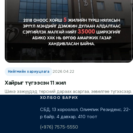
Нийгмийн хариуцлага
2026.04.22
Хайрыг түгээсэн 11 жил
Шинэ ээжүүдэд төрсний дараах асаргаа, зөвөлгөө түгээсээр.
ХОЛБОО БАРИХ
СБД, 13 хороолол, Олимпик Резиденс, 22-
р байр, 4 давхар, 410 тоот
(+976) 7575-5550