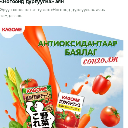
«Ногоонд дурлуулна» аян
Эрүүл хооллолтыг түгээх «Ногоонд дурлуулна» аяны
тэмдэглэл.