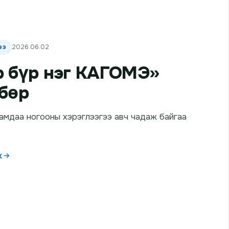
ээ
2026.06.02
 бүр нэг КАГОМЭ»
бөр
амдаа ногооны хэрэглээгээ авч чадаж байгаа
х