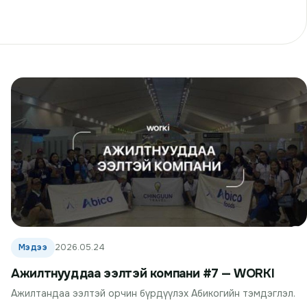
Мэдээ
2026.05.24
Ажилтнууддаа ээлтэй компани #7 — WORKI
Ажилтандаа ээлтэй орчин бүрдүүлэх Абикогийн тэмдэглэл.