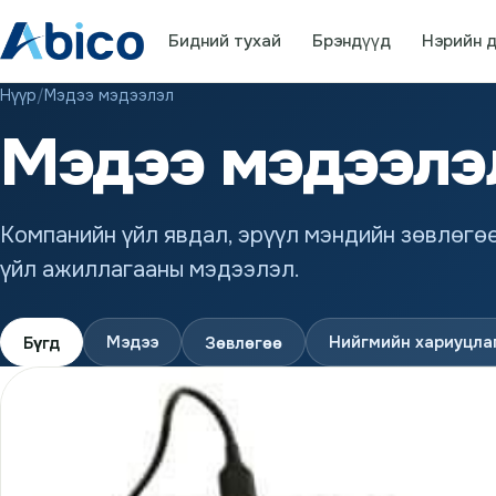
Бидний тухай
Брэндүүд
Нэрийн д
Нүүр
/
Мэдээ мэдээлэл
Мэдээ мэдээлэ
Компанийн үйл явдал, эрүүл мэндийн зөвлөгө
үйл ажиллагааны мэдээлэл.
Мэдээ
Нийгмийн хариуцла
Бүгд
Зөвлөгөө