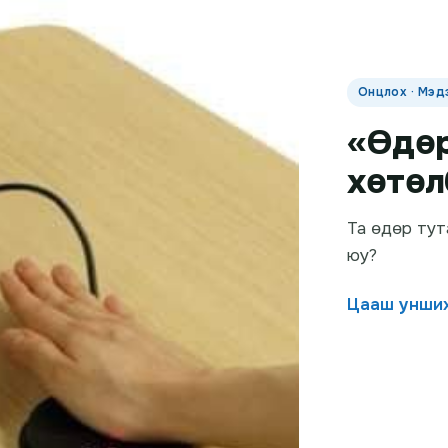
Онцлох · Мэд
«Өдөр
хөтөл
Та өдөр тут
юу?
Цааш унши