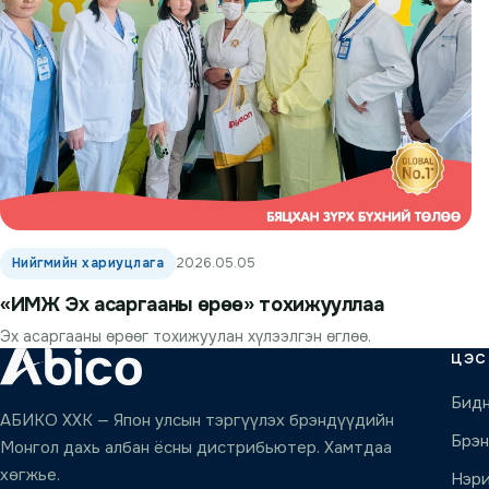
Нийгмийн хариуцлага
2026.05.05
«ИМЖ Эх асаргааны өрөө» тохижууллаа
Эх асаргааны өрөөг тохижуулан хүлээлгэн өглөө.
ЦЭС
Бидн
АБИКО ХХК — Япон улсын тэргүүлэх брэндүүдийн
Брэ
Монгол дахь албан ёсны дистрибьютер. Хамтдаа
хөгжье.
Нэри