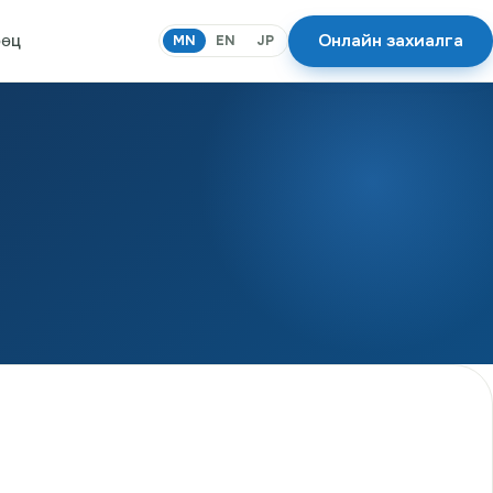
Онлайн захиалга
өөц
MN
EN
JP