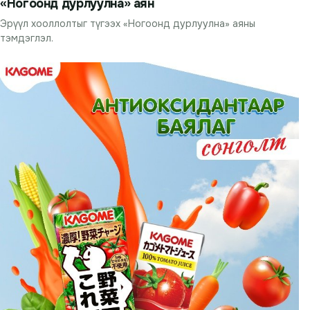
«Ногоонд дурлуулна» аян
Эрүүл хооллолтыг түгээх «Ногоонд дурлуулна» аяны
тэмдэглэл.