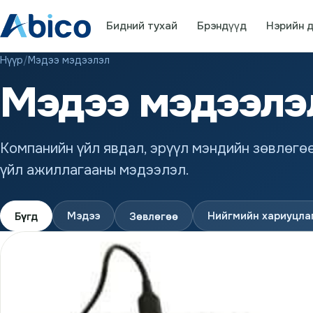
Бидний тухай
Брэндүүд
Нэрийн д
Нүүр
/
Мэдээ мэдээлэл
Мэдээ мэдээлэ
Компанийн үйл явдал, эрүүл мэндийн зөвлөгө
үйл ажиллагааны мэдээлэл.
Мэдээ
Нийгмийн хариуцла
Бүгд
Зөвлөгөө