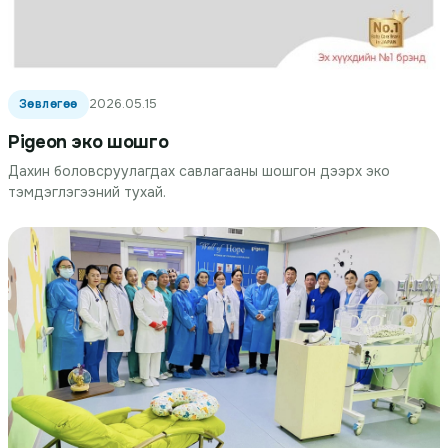
Зөвлөгөө
2026.05.15
Pigeon эко шошго
Дахин боловсруулагдах савлагааны шошгон дээрх эко
тэмдэглэгээний тухай.