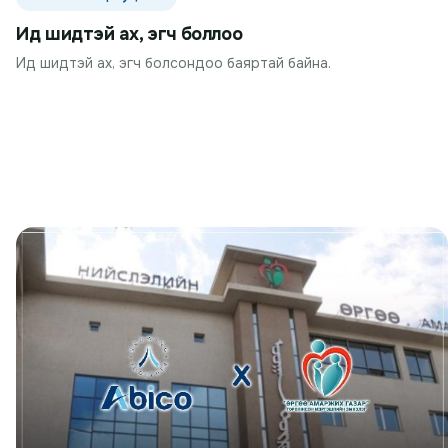
Ид шидтэй ах, эгч боллоо
Ид шидтэй ах, эгч болсондоо баяртай байна.