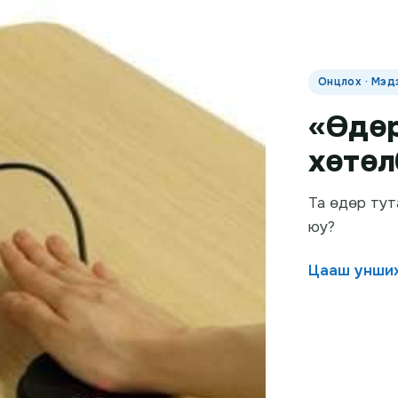
Онцлох · Мэд
«Өдөр
хөтөл
Та өдөр тут
юу?
Цааш унши