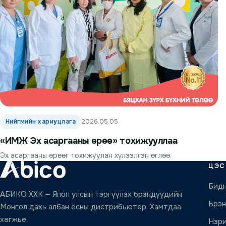
Нийгмийн хариуцлага
2026.05.05
«ИМЖ Эх асаргааны өрөө» тохижууллаа
Эх асаргааны өрөөг тохижуулан хүлээлгэн өглөө.
ЦЭС
Бидн
АБИКО ХХК — Япон улсын тэргүүлэх брэндүүдийн
Брэ
Монгол дахь албан ёсны дистрибьютер. Хамтдаа
хөгжье.
Нэри