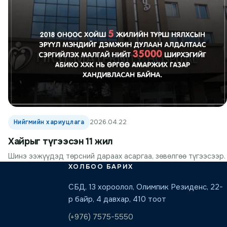
Нийгмийн хариуцлага
2026.04.22
Хайрыг түгээсэн 11 жил
Шинэ ээжүүдэд төрсний дараах асаргаа, зөвөлгөө түгээсээр.
ХОЛБОО БАРИХ
СБД, 13 хороолол, Олимпик Резиденс, 22-
р байр, 4 давхар, 410 тоот
(+976) 7575-5550