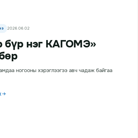
ээ
2026.06.02
 бүр нэг КАГОМЭ»
бөр
амдаа ногооны хэрэглээгээ авч чадаж байгаа
х