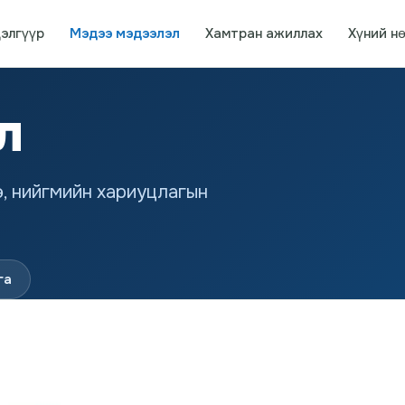
элгүүр
Мэдээ мэдээлэл
Хамтран ажиллах
Хүний н
л
ө, нийгмийн хариуцлагын
га