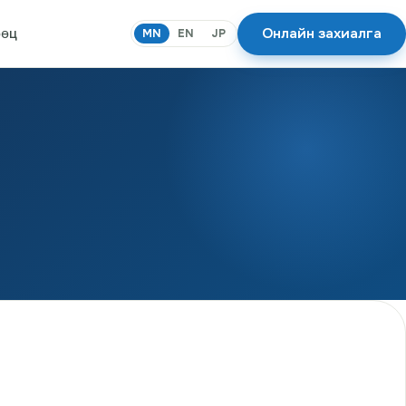
Онлайн захиалга
өөц
MN
EN
JP