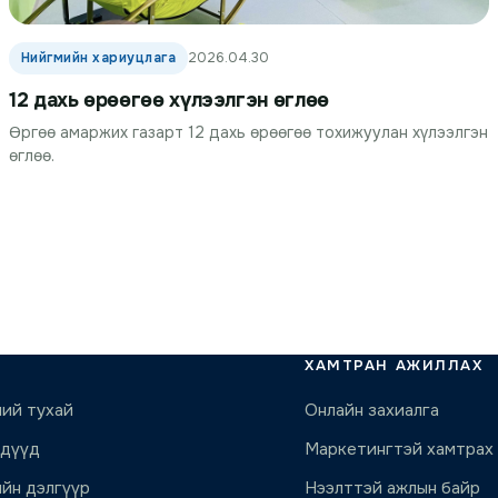
Нийгмийн хариуцлага
2026.04.30
12 дахь өрөөгөө хүлээлгэн өглөө
Өргөө амаржих газарт 12 дахь өрөөгөө тохижуулан хүлээлгэн
өглөө.
ХАМТРАН АЖИЛЛАХ
ий тухай
Онлайн захиалга
ндүүд
Маркетингтэй хамтрах
йн дэлгүүр
Нээлттэй ажлын байр