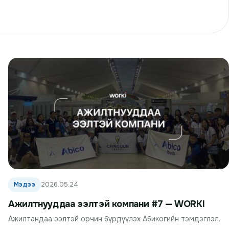
Мэдээ
2026.05.24
Ажилтнууддаа ээлтэй компани #7 — WORKI
Ажилтандаа ээлтэй орчин бүрдүүлэх Абикогийн тэмдэглэл.